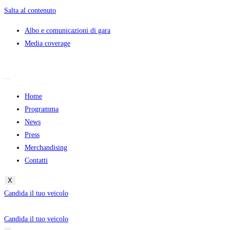
Salta al contenuto
Albo e comunicazioni di gara
Media coverage
Home
Programma
News
Press
Merchandising
Contatti
X
Candida il tuo veicolo
Candida il tuo veicolo